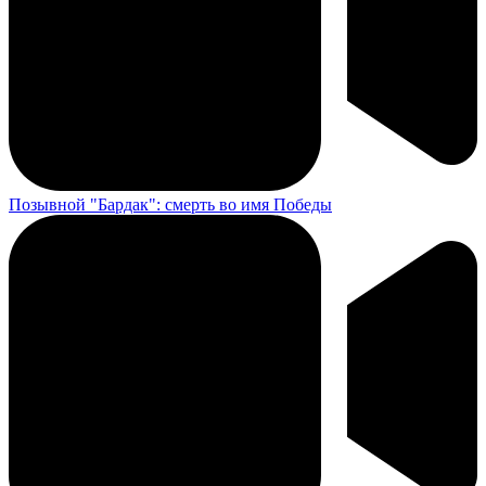
Позывной "Бардак": смерть во имя Победы