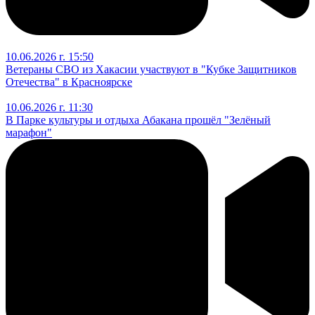
10.06.2026 г. 15:50
Ветераны СВО из Хакасии участвуют в "Кубке Защитников
Отечества" в Красноярске
10.06.2026 г. 11:30
В Парке культуры и отдыха Абакана прошёл "Зелёный
марафон"