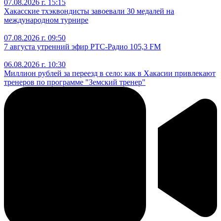
07.08.2026 г. 15:15
Хакасские тхэквондисты завоевали 30 медалей на
международном турнире
07.08.2026 г. 09:50
7 августа утренний эфир РТС-Радио 105,3 FM
06.08.2026 г. 10:30
Миллион рублей за переезд в село: как в Хакасии привлекают
тренеров по программе "Земский тренер"