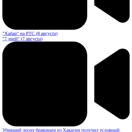
"Хабар" на РТС (8 августа)
"7 дней" (7 августа)
Убивший лосих браконьер из Хакасии получил условный