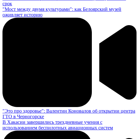
срок
"Мост между двумя культурами": как Белоярский музей
оживляет историю
"Это про здоровье": Валентин Коновалов об открытии центра
ГТО в Черногорске
В Хакасии завершились трехдневные учения с
использованием беспилотных авиационных систем