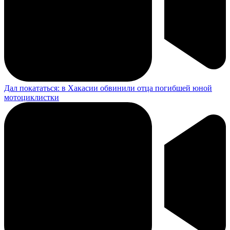
Дал покататься: в Хакасии обвинили отца погибшей юной
мотоциклистки