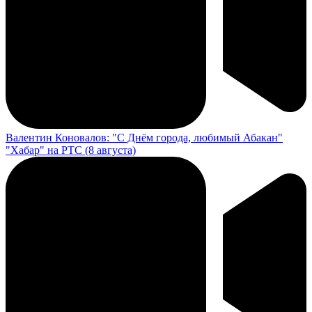
Валентин Коновалов: "С Днём города, любимый Абакан"
"Хабар" на РТС (8 августа)