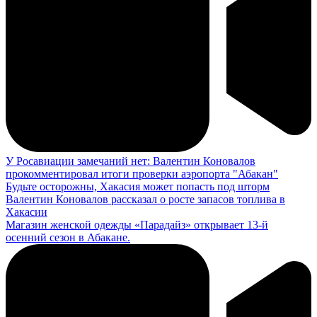
У Росавиации замечаний нет: Валентин Коновалов
прокомментировал итоги проверки аэропорта "Абакан"
Будьте осторожны, Хакасия может попасть под шторм
Валентин Коновалов рассказал о росте запасов топлива в
Хакасии
Магазин женской одежды «Парадайз» открывает 13-й
осенний сезон в Абакане.