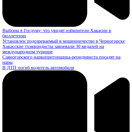
Выборы в Госдуму: что увидят избиратели Хакасии в
бюллетенях
Установлен подозреваемый в мошенничестве в Черногорске
Хакасские тхэквондисты завоевали 30 медалей на
международном турнире
Саяногорского наркопритонщика-рецидивиста посадят на
нары
В ДТП погиб водитель автомобиля