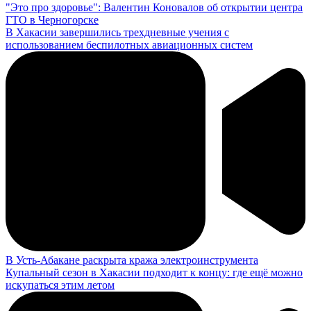
"Это про здоровье": Валентин Коновалов об открытии центра
ГТО в Черногорске
В Хакасии завершились трехдневные учения с
использованием беспилотных авиационных систем
В Усть-Абакане раскрыта кража электроинструмента
Купальный сезон в Хакасии подходит к концу: где ещё можно
искупаться этим летом