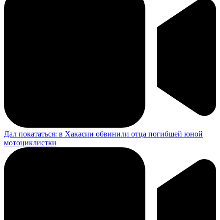
Дал покататься: в Хакасии обвинили отца погибшей юной
мотоциклистки