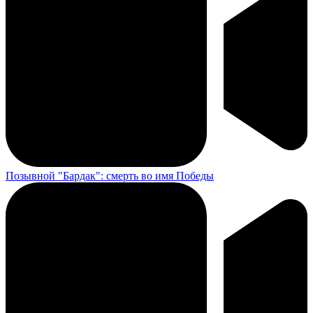
Позывной "Бардак": смерть во имя Победы