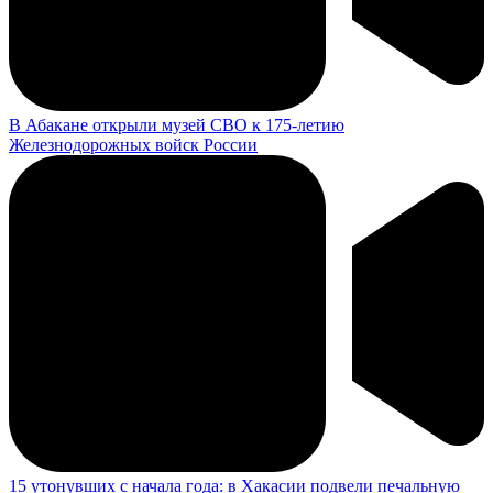
В Абакане открыли музей СВО к 175-летию
Железнодорожных войск России
15 утонувших с начала года: в Хакасии подвели печальную