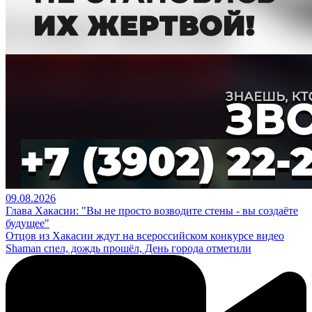
09.08.2026
Глава Хакасии: "Вы не просто возводите стены - вы создаёте
будущее"
Отцов из Хакасии ждут на всероссийском конкурсе видео
Shaman спел, дождь прошёл, День города отметили