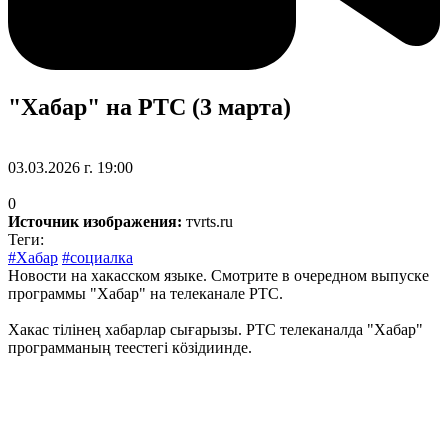
"Хабар" на РТС (3 марта)
03.03.2026 г. 19:00
0
Источник изображения:
тvrts.ru
Теги:
#Хабар
#социалка
Новости на хакасском языке. Смотрите в очередном выпуске
программы "Хабар" на телеканале РТС.
Хакас тілінең хабарлар сығарызы. РТС телеканалда "Хабар"
программаның теестегі кöзідиинде.