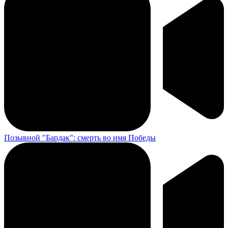
Позывной "Бардак": смерть во имя Победы