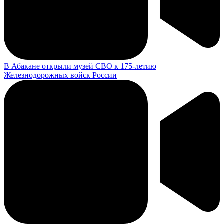
В Абакане открыли музей СВО к 175-летию
Железнодорожных войск России