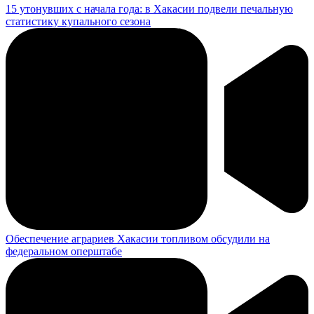
15 утонувших с начала года: в Хакасии подвели печальную
статистику купального сезона
Обеспечение аграриев Хакасии топливом обсудили на
федеральном оперштабе