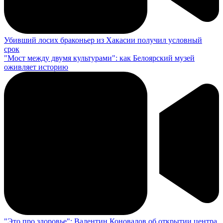
Убивший лосих браконьер из Хакасии получил условный
срок
"Мост между двумя культурами": как Белоярский музей
оживляет историю
"Это про здоровье": Валентин Коновалов об открытии центра