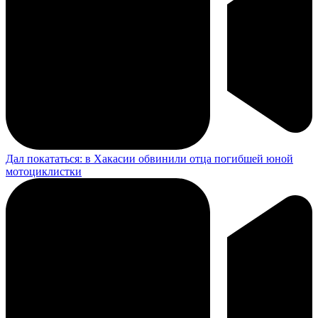
Дал покататься: в Хакасии обвинили отца погибшей юной
мотоциклистки