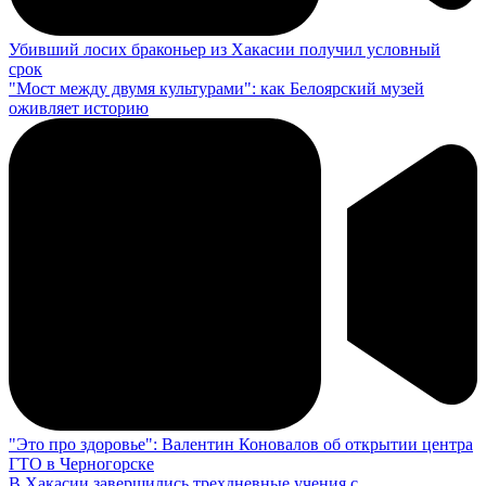
Убивший лосих браконьер из Хакасии получил условный
срок
"Мост между двумя культурами": как Белоярский музей
оживляет историю
"Это про здоровье": Валентин Коновалов об открытии центра
ГТО в Черногорске
В Хакасии завершились трехдневные учения с