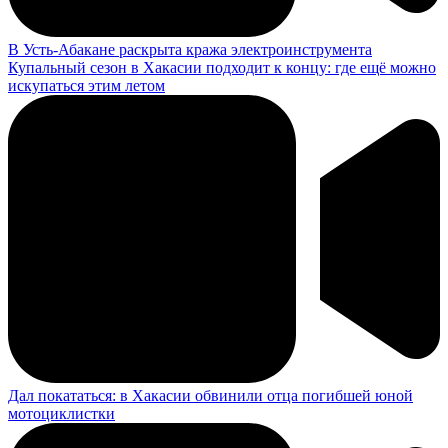
В Усть-Абакане раскрыта кража электроинструмента
Купальный сезон в Хакасии подходит к концу: где ещё можно
искупаться этим летом
Дал покататься: в Хакасии обвинили отца погибшей юной
мотоциклистки