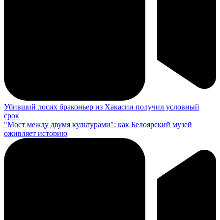
Убивший лосих браконьер из Хакасии получил условный
срок
"Мост между двумя культурами": как Белоярский музей
оживляет историю