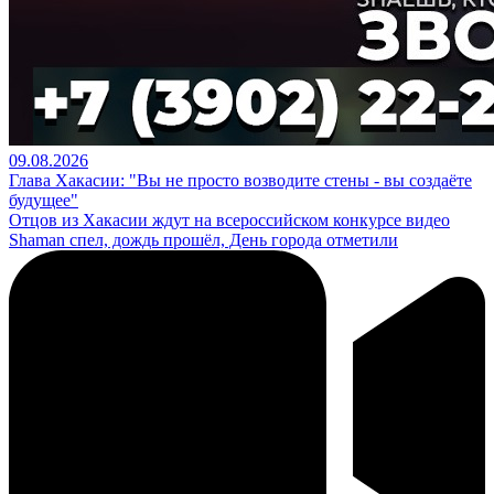
09.08.2026
Глава Хакасии: "Вы не просто возводите стены - вы создаёте
будущее"
Отцов из Хакасии ждут на всероссийском конкурсе видео
Shaman спел, дождь прошёл, День города отметили