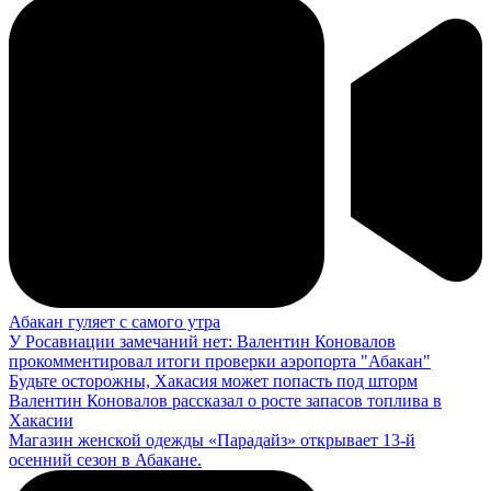
Абакан гуляет с самого утра
У Росавиации замечаний нет: Валентин Коновалов
прокомментировал итоги проверки аэропорта "Абакан"
Будьте осторожны, Хакасия может попасть под шторм
Валентин Коновалов рассказал о росте запасов топлива в
Хакасии
Магазин женской одежды «Парадайз» открывает 13-й
осенний сезон в Абакане.