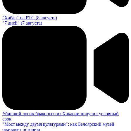
"Хабар" на РТС (8 августа)
"7 дней" (7 августа)
Убивший лосих браконьер из Хакасии получил условный
срок
"Мост между двумя культурами": как Белоярский музей
оживляет историю