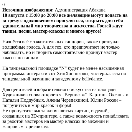
0
Источник изображения:
Администрация Абакана
18 августа с 15:00 до 20:00 все желающие могут попасть на
встречу с вдохновением: прогуляться, открыть для себя
удивительный мир творчества и искусства. Гостей ждут
танцы, песни, мастер-классы и многое другое!
Начнётся всё с зажигательных танцоров, также прозвучат
волшебные голоса. А для тех, кто предпочитает не только
наблюдать, но и творить самостоятельно пройдут мастер-
классы по танцам.
На танцевальной площадке "N" будет не менее насыщенная
программа: интерактив от ХипХоп школы, мастер-классы по
танцевальной разминке и загадочному bellydance.
Для ценителей изобразительного искусства на площади
Художников снова откроется "Вернисаж". Картины Оксаны и
Натальи Поддубных, Алены Черепахиной, Юлии Россан –
погрузитесь в мир красок и форм!
Не пропустите выставки вышитых картин, изделий,
созданных на 3D-принтере, а также возможность понаблюдать
за работой мастеров на мастер-классах по мехенди и
жанровым зарисовкам.