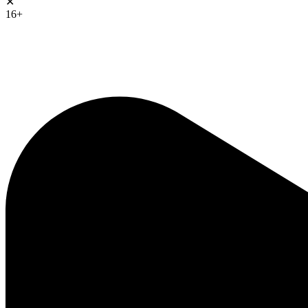
✕
16+