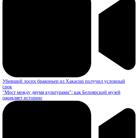
Убивший лосих браконьер из Хакасии получил условный
срок
"Мост между двумя культурами": как Белоярский музей
оживляет историю