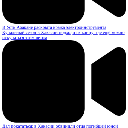
В Усть-Абакане раскрыта кража электроинструмента
Купальный сезон в Хакасии подходит к концу: где ещё можно
искупаться этим летом
Дал покататься: в Хакасии обвинили отца погибшей юной