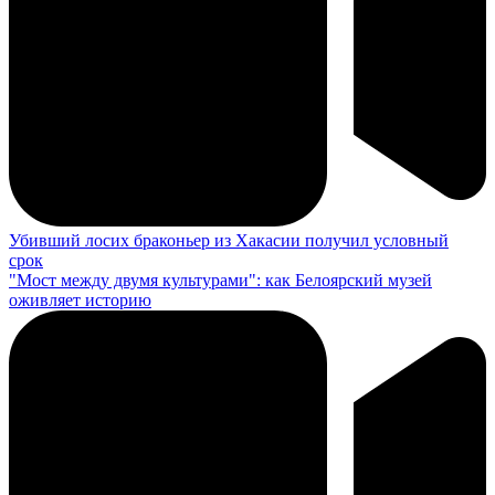
Убивший лосих браконьер из Хакасии получил условный
срок
"Мост между двумя культурами": как Белоярский музей
оживляет историю