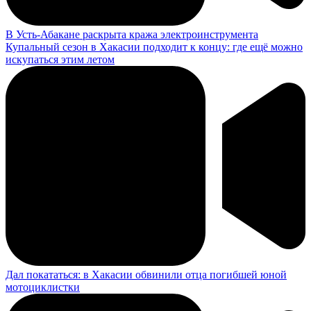
В Усть-Абакане раскрыта кража электроинструмента
Купальный сезон в Хакасии подходит к концу: где ещё можно
искупаться этим летом
Дал покататься: в Хакасии обвинили отца погибшей юной
мотоциклистки