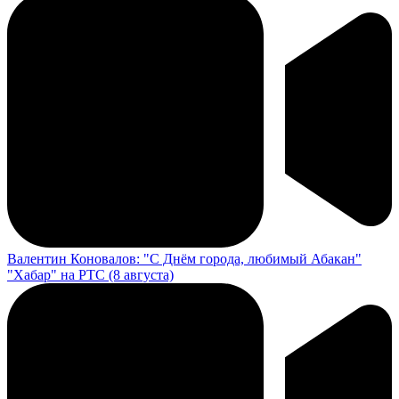
Валентин Коновалов: "С Днём города, любимый Абакан"
"Хабар" на РТС (8 августа)