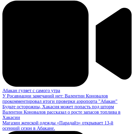
Абакан гуляет с самого утра
У Росавиации замечаний нет: Валентин Коновалов
прокомментировал итоги проверки аэропорта "Абакан"
Будьте осторожны, Хакасия может попасть под шторм
Валентин Коновалов рассказал о росте запасов топлива в
Хакасии
Магазин женской одежды «Парадайз» открывает 13-й
осенний сезон в Абакане.