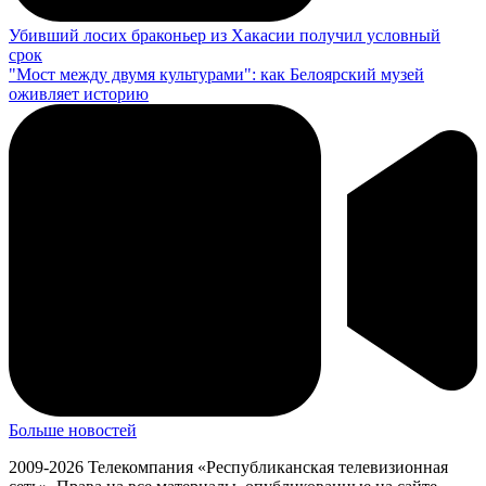
Убивший лосих браконьер из Хакасии получил условный
срок
"Мост между двумя культурами": как Белоярский музей
оживляет историю
Больше новостей
2009-2026 Телекомпания «Республиканская телевизионная