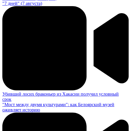
"7 дней" (7 августа)
Убивший лосих браконьер из Хакасии получил условный
срок
"Мост между двумя культурами": как Белоярский музей
оживляет историю