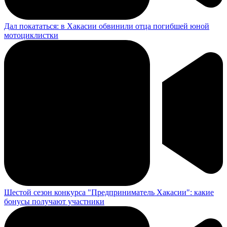
Дал покататься: в Хакасии обвинили отца погибшей юной
мотоциклистки
Шестой сезон конкурса "Предприниматель Хакасии": какие
бонусы получают участники