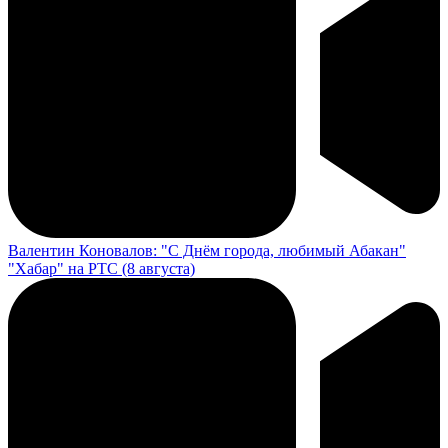
Валентин Коновалов: "С Днём города, любимый Абакан"
"Хабар" на РТС (8 августа)