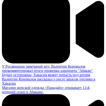
У Росавиации замечаний нет: Валентин Коновалов
прокомментировал итоги проверки аэропорта "Абакан"
Будьте осторожны, Хакасия может попасть под шторм
Валентин Коновалов рассказал о росте запасов топлива в
Хакасии
Магазин женской одежды «Парадайз» открывает 13-й
осенний сезон в Абакане.