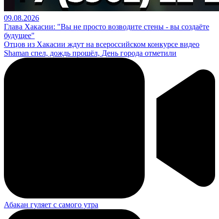
09.08.2026
Глава Хакасии: "Вы не просто возводите стены - вы создаёте
будущее"
Отцов из Хакасии ждут на всероссийском конкурсе видео
Shaman спел, дождь прошёл, День города отметили
Абакан гуляет с самого утра