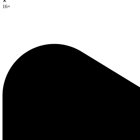
✕
16+