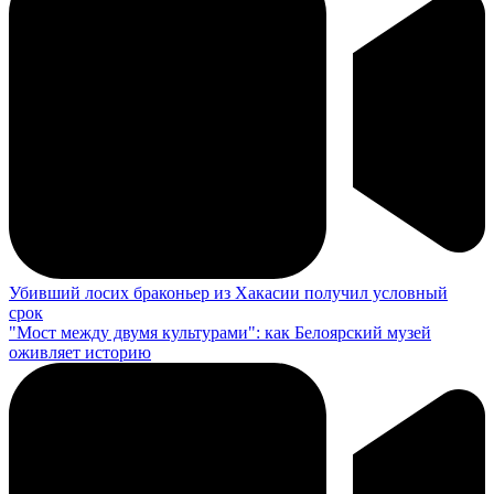
Убивший лосих браконьер из Хакасии получил условный
срок
"Мост между двумя культурами": как Белоярский музей
оживляет историю