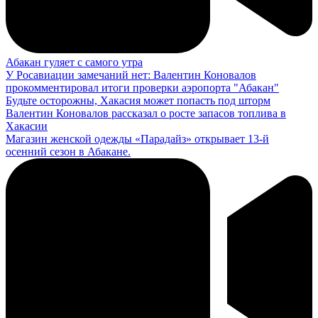
Абакан гуляет с самого утра
У Росавиации замечаний нет: Валентин Коновалов
прокомментировал итоги проверки аэропорта "Абакан"
Будьте осторожны, Хакасия может попасть под шторм
Валентин Коновалов рассказал о росте запасов топлива в
Хакасии
Магазин женской одежды «Парадайз» открывает 13-й
осенний сезон в Абакане.