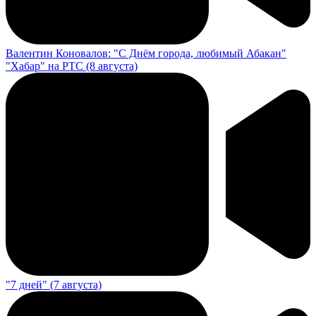
Валентин Коновалов: "С Днём города, любимый Абакан"
"Хабар" на РТС (8 августа)
"7 дней" (7 августа)