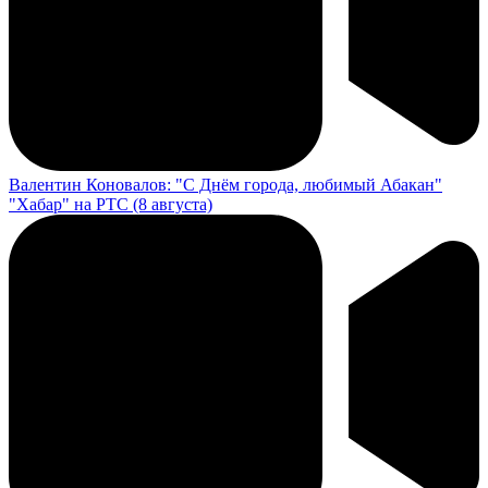
Валентин Коновалов: "С Днём города, любимый Абакан"
"Хабар" на РТС (8 августа)