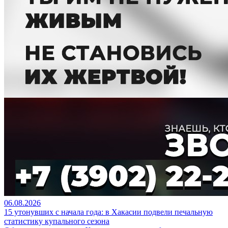
06.08.2026
15 утонувших с начала года: в Хакасии подвели печальную
статистику купального сезона