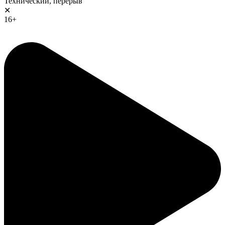
Технический, перерыв
✕
16+