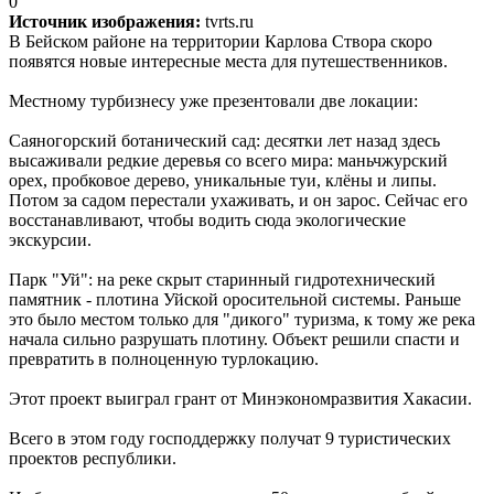
0
Источник изображения:
tvrts.ru
В Бейском районе на территории Карлова Створа скоро
появятся новые интересные места для путешественников.
Местному турбизнесу уже презентовали две локации:
Саяногорский ботанический сад: десятки лет назад здесь
высаживали редкие деревья со всего мира: маньчжурский
орех, пробковое дерево, уникальные туи, клёны и липы.
Потом за садом перестали ухаживать, и он зарос. Сейчас его
восстанавливают, чтобы водить сюда экологические
экскурсии.
Парк "Уй": на реке скрыт старинный гидротехнический
памятник - плотина Уйской оросительной системы. Раньше
это было местом только для "дикого" туризма, к тому же река
начала сильно разрушать плотину. Объект решили спасти и
превратить в полноценную турлокацию.
Этот проект выиграл грант от Минэкономразвития Хакасии.
Всего в этом году господдержку получат 9 туристических
проектов республики.