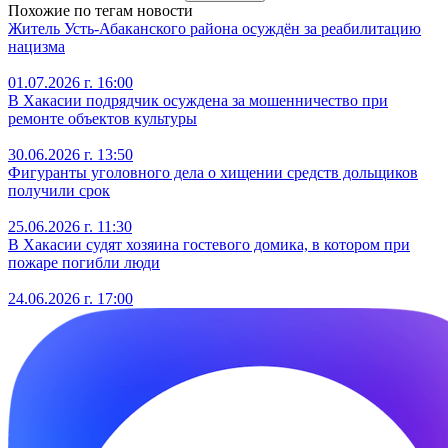
Похожие по тегам новости
Житель Усть‑Абаканского района осуждён за реабилитацию
нацизма
01.07.2026 г. 16:00
В Хакасии подрядчик осуждена за мошенничество при
ремонте объектов культуры
30.06.2026 г. 13:50
Фигуранты уголовного дела о хищении средств дольщиков
получили срок
25.06.2026 г. 11:30
В Хакасии судят хозяина гостевого домика, в котором при
пожаре погибли люди
24.06.2026 г. 17:00