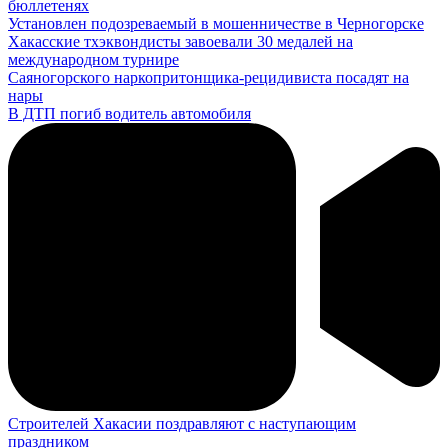
бюллетенях
Установлен подозреваемый в мошенничестве в Черногорске
Хакасские тхэквондисты завоевали 30 медалей на
международном турнире
Саяногорского наркопритонщика-рецидивиста посадят на
нары
В ДТП погиб водитель автомобиля
Строителей Хакасии поздравляют с наступающим
праздником