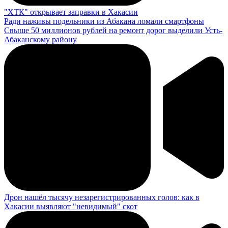
"ХТК" открывает заправки в Хакасии
Ради наживы подельники из Абакана ломали смартфоны
Свыше 50 миллионов рублей на ремонт дорог выделили Усть-
Абаканскому району
Дрон нашёл тысячу незарегистрированных голов: как в
Хакасии выявляют "невидимый" скот