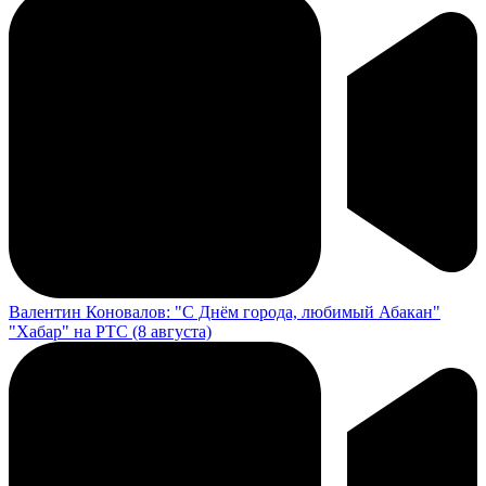
Валентин Коновалов: "С Днём города, любимый Абакан"
"Хабар" на РТС (8 августа)