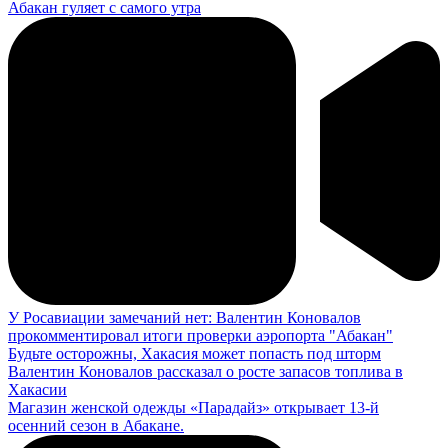
Абакан гуляет с самого утра
У Росавиации замечаний нет: Валентин Коновалов
прокомментировал итоги проверки аэропорта "Абакан"
Будьте осторожны, Хакасия может попасть под шторм
Валентин Коновалов рассказал о росте запасов топлива в
Хакасии
Магазин женской одежды «Парадайз» открывает 13-й
осенний сезон в Абакане.