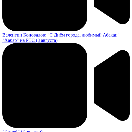
Валентин Коновалов: "С Днём города, любимый Абакан"
"Хабар" на РТС (8 августа)
"7 дней" (7 августа)