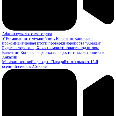
Абакан гуляет с самого утра
У Росавиации замечаний нет: Валентин Коновалов
прокомментировал итоги проверки аэропорта "Абакан"
Будьте осторожны, Хакасия может попасть под шторм
Валентин Коновалов рассказал о росте запасов топлива в
Хакасии
Магазин женской одежды «Парадайз» открывает 13-й
осенний сезон в Абакане.