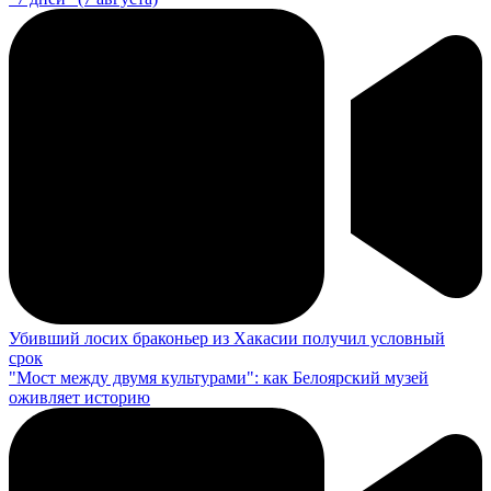
Убивший лосих браконьер из Хакасии получил условный
срок
"Мост между двумя культурами": как Белоярский музей
оживляет историю