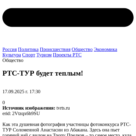
Россия
Политика
Происшествия
Общество
Экономика
Культура
Спорт
Туризм
Проекты РТС
Общество
РТС-ТУР будет теплым!
17.09.2025 г. 17:30
0
Источник изображения:
tvrts.ru
erid: 2Vtzqx6h9SU
Как эта душевная фотография участницы фотоконкурса РТС-
ТУР Соломенной Анастасии из Абакана. Здесь она пьет
горячий чай с видом на Тропу Предков – то самое место, куда