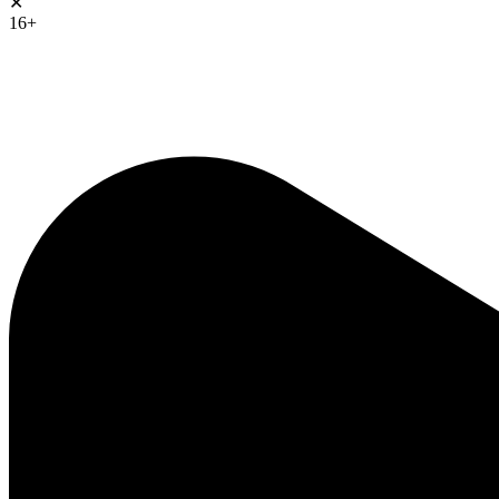
✕
16+