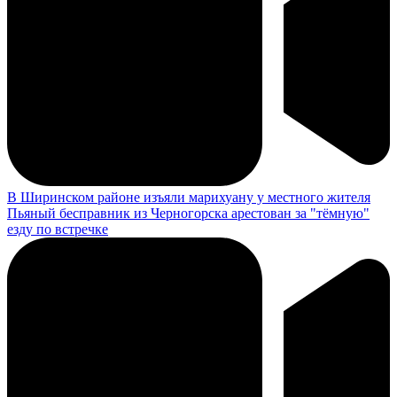
В Ширинском районе изъяли марихуану у местного жителя
Пьяный бесправник из Черногорска арестован за "тёмную"
езду по встречке