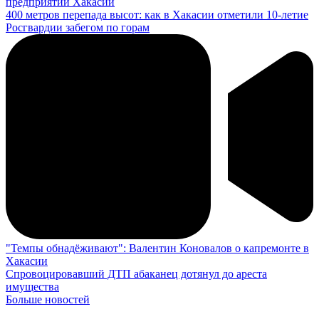
предприятий Хакасии
400 метров перепада высот: как в Хакасии отметили 10-летие
Росгвардии забегом по горам
"Темпы обнадёживают": Валентин Коновалов о капремонте в
Хакасии
Спровоцировавший ДТП абаканец дотянул до ареста
имущества
Больше новостей