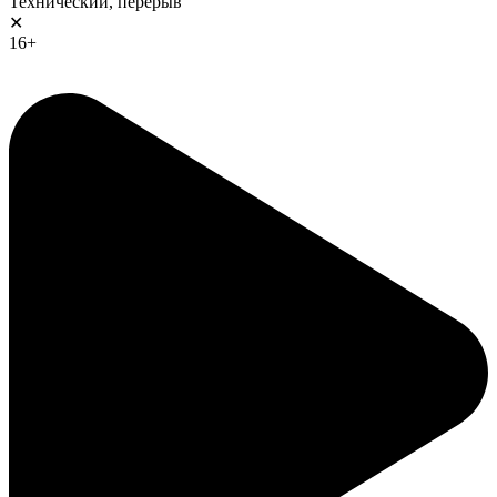
Технический, перерыв
✕
16+