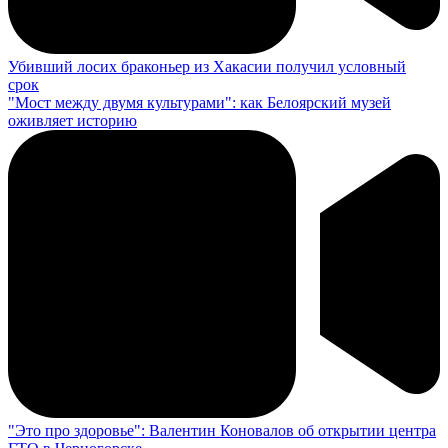
Убивший лосих браконьер из Хакасии получил условный
срок
"Мост между двумя культурами": как Белоярский музей
оживляет историю
"Это про здоровье": Валентин Коновалов об открытии центра