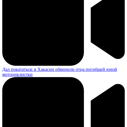
Дал покататься: в Хакасии обвинили отца погибшей юной
мотоциклистки