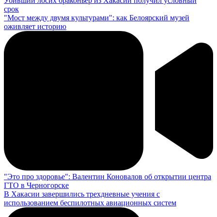
Убивший лосих браконьер из Хакасии получил условный
срок
"Мост между двумя культурами": как Белоярский музей
оживляет историю
"Это про здоровье": Валентин Коновалов об открытии центра
ГТО в Черногорске
В Хакасии завершились трехдневные учения с
использованием беспилотных авиационных систем