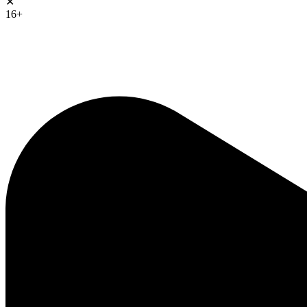
✕
16+