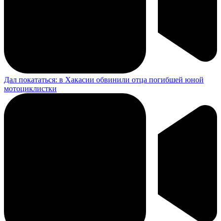
Дал покататься: в Хакасии обвинили отца погибшей юной
мотоциклистки