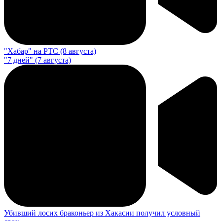
"Хабар" на РТС (8 августа)
"7 дней" (7 августа)
Убивший лосих браконьер из Хакасии получил условный