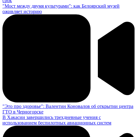
срок
"Мост между двумя культурами": как Белоярский музей
оживляет историю
"Это про здоровье": Валентин Коновалов об открытии центра
ГТО в Черногорске
В Хакасии завершились трехдневные учения с
использованием беспилотных авиационных систем