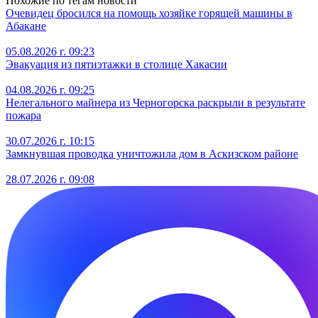
Похожие по тегам новости
Очевидец бросился на помощь хозяйке горящей машины в
Абакане
05.08.2026 г. 09:23
Эвакуация из пятиэтажки в столице Хакасии
04.08.2026 г. 09:25
Нелегального майнера из Черногорска раскрыли в результате
пожара
30.07.2026 г. 10:15
Замкнувшая проводка уничтожила дом в Аскизском районе
28.07.2026 г. 09:08