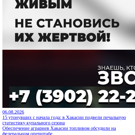
06.08.2026
15 утонувших с начала года: в Хакасии подвели печальную
статистику купального сезона
Обеспечение аграриев Хакасии топливом обсудили на
федеральном оперштабе