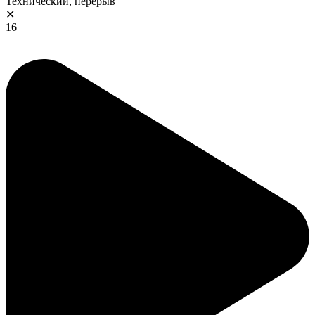
Технический, перерыв
✕
16+