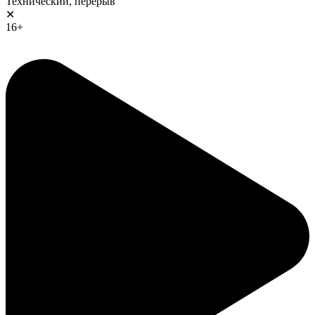
Технический, перерыв
✕
16+