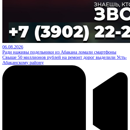
06.08.2026
Ради наживы подельники из Абакана ломали смартфоны
Свыше 50 миллионов рублей на ремонт дорог выделили Усть-
Абаканскому району