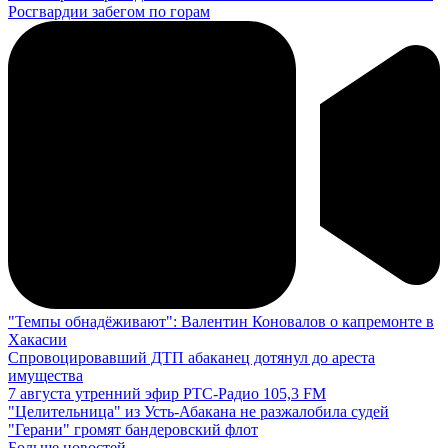
Росгвардии забегом по горам
"Темпы обнадёживают": Валентин Коновалов о капремонте в
Хакасии
Спровоцировавший ДТП абаканец дотянул до ареста
имущества
7 августа утренний эфир РТС-Радио 105,3 FM
"Целительница" из Усть-Абакана не разжалобила судей
"Герани" громят бандеровский флот
Больше новостей