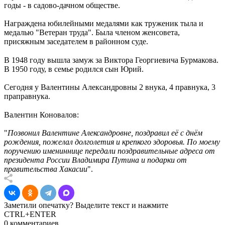
годы - в садово-дачном обществе.
Награждена юбилейными медалями как труженик тыла и
медалью "Ветеран труда". Была членом женсовета,
присяжным заседателем в районном суде.
⠀
В 1948 году вышла замуж за Виктора Георгиевича Бурмакова.
В 1950 году, в семье родился сын Юрий.
Сегодня у Валентины Александровны 2 внука, 4 правнука, 3
праправнука.
⠀
Валентин Коновалов:
"
Позвонил Валентине Александровне, поздравил её с днём
рождения, пожелал долголетия и крепкого здоровья. По моему
поручению имениннице передали поздравительные адреса от
президента России Владимира Путина и подарки от
правительства Хакасии
".
Заметили опечатку? Выделите текст и нажмите
CTRL+ENTER
0 комментариев