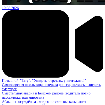
10.08.2026
Позывной "Тату": "Увидеть, отрезать, уничтожить!"
Саяногорская школьница потеряла деньги, пытаясь выиграть
смартфон
Смертельная авария в Бейском районе: водитель погиб,
пассажирка травмирована
Абаканец осуждён за экстремистские высказывания