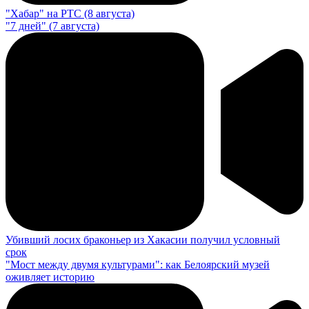
"Хабар" на РТС (8 августа)
"7 дней" (7 августа)
Убивший лосих браконьер из Хакасии получил условный
срок
"Мост между двумя культурами": как Белоярский музей
оживляет историю