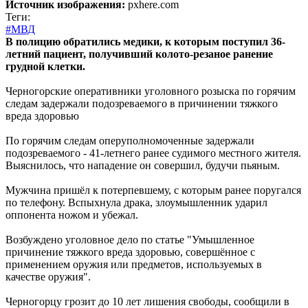
Источник изображения:
pxhere.com
Теги:
#МВД
В полицию обратились медики, к которым поступил 36-
летний пациент, получивший колото-резаное ранение
грудной клетки.
Черногорские оперативники уголовного розыска по горячим
следам задержали подозреваемого в причинении тяжкого
вреда здоровью
По горячим следам оперуполномоченные задержали
подозреваемого - 41-летнего ранее судимого местного жителя.
Выяснилось, что нападение он совершил, будучи пьяным.
Мужчина пришёл к потерпевшему, с которым ранее поругался
по телефону. Вспыхнула драка, злоумышленник ударил
оппонента ножом и убежал.
Возбуждено уголовное дело по статье "Умышленное
причинение тяжкого вреда здоровью, совершённое с
применением оружия или предметов, используемых в
качестве оружия".
Черногорцу грозит до 10 лет лишения свободы, сообщили в