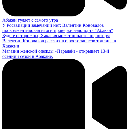
Абакан гуляет с самого утра
У Росавиации замечаний нет: Валентин Коновалов
прокомментировал итоги проверки аэропорта "Абакан"
Будьте осторожны, Хакасия может попасть под шторм
Валентин Коновалов рассказал о росте запасов топлива в
Хакасии
Магазин женской одежды «Парадайз» открывает 13-й
осенний сезон в Абакане.