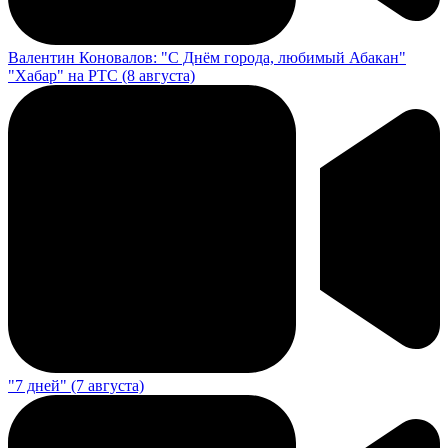
Валентин Коновалов: "С Днём города, любимый Абакан"
"Хабар" на РТС (8 августа)
"7 дней" (7 августа)