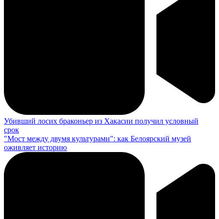
Убивший лосих браконьер из Хакасии получил условный
срок
"Мост между двумя культурами": как Белоярский музей
оживляет историю