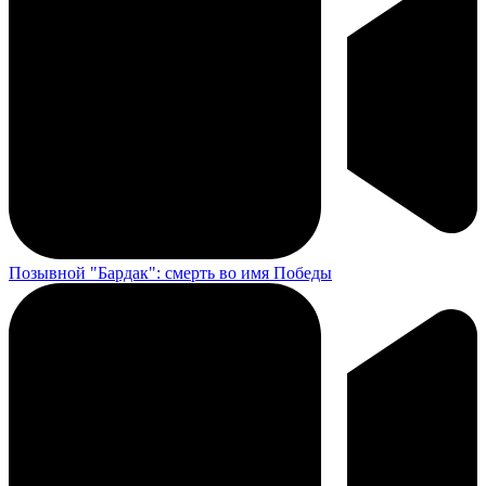
Позывной "Бардак": смерть во имя Победы