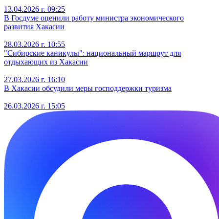
13.04.2026 г. 09:25
В Госдуме оценили работу министра экономического
развития Хакасии
28.03.2026 г. 10:55
"Сибирские каникулы": национальный маршрут для
отдыхающих из Хакасии
27.03.2026 г. 16:10
В Хакасии обсудили меры господдержки туризма
26.03.2026 г. 15:05