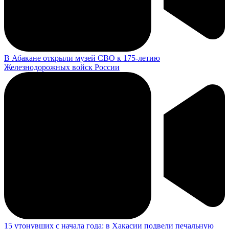
В Абакане открыли музей СВО к 175-летию
Железнодорожных войск России
15 утонувших с начала года: в Хакасии подвели печальную