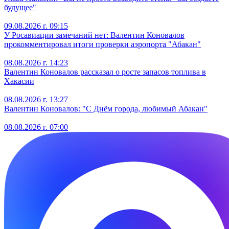
будущее"
09.08.2026 г. 09:15
У Росавиации замечаний нет: Валентин Коновалов
прокомментировал итоги проверки аэропорта "Абакан"
08.08.2026 г. 14:23
Валентин Коновалов рассказал о росте запасов топлива в
Хакасии
08.08.2026 г. 13:27
Валентин Коновалов: "С Днём города, любимый Абакан"
08.08.2026 г. 07:00