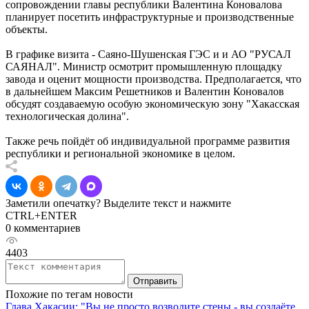
сопровождении главы республики Валентина Коновалова
планирует посетить инфраструктурные и производственные
объекты.
В графике визита - Саяно-Шушенская ГЭС и и АО "РУСАЛ
САЯНАЛ". Министр осмотрит промышленную площадку
завода и оценит мощности производства. Предполагается, что
в дальнейшем Максим Решетников и Валентин Коновалов
обсудят создаваемую особую экономическую зону "Хакасская
технологическая долина".
Также речь пойдёт об индивидуальной программе развития
республики и региональной экономике в целом.
Заметили опечатку? Выделите текст и нажмите
CTRL+ENTER
0 комментариев
4403
Отправить
Похожие по тегам новости
Глава Хакасии: "Вы не просто возводите стены - вы создаёте