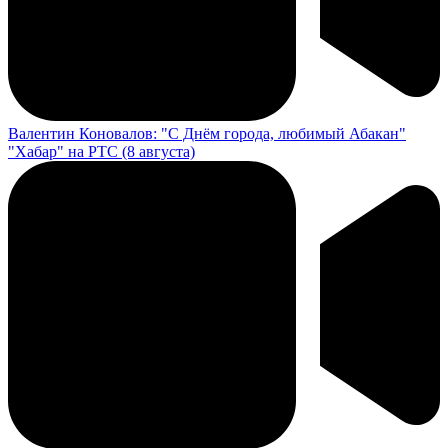
Валентин Коновалов: "С Днём города, любимый Абакан"
"Хабар" на РТС (8 августа)