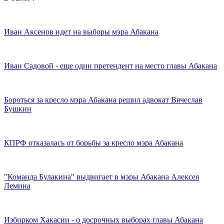
Иван Аксенов идет на выборы мэра Абакана
Иван Садовой - еще один претендент на место главы Абакана
Бороться за кресло мэра Абакана решил адвокат Вячеслав
Бушкин
КПРФ отказалась от борьбы за кресло мэра Абакана
"Команда Булакина" выдвигает в мэры Абакана Алексея
Лемина
Избирком Хакасии - о досрочных выборах главы Абакана