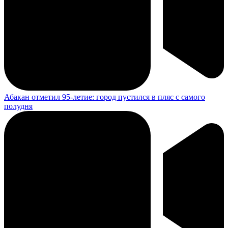
Абакан отметил 95-летие: город пустился в пляс с самого
полудня