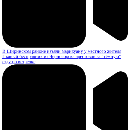
В Ширинском районе изъяли марихуану у местного жителя
Пьяный бесправник из Черногорска арестован за "тёмную"
езду по встречке