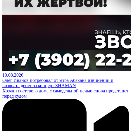
10.08.2026
Олег Иванов потребовал от мэра Абакана извинений и
возврата денег за концерт SHAMAN
Хозяин гостевого дома с самодельной печью снова предстанет
перед судом