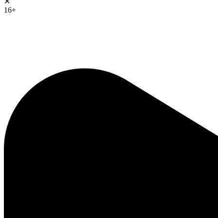
✕
16+