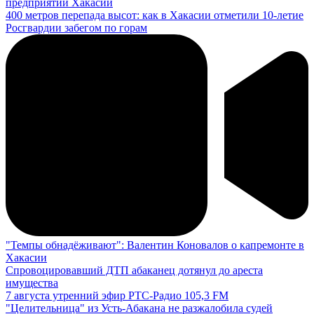
предприятий Хакасии
400 метров перепада высот: как в Хакасии отметили 10-летие
Росгвардии забегом по горам
"Темпы обнадёживают": Валентин Коновалов о капремонте в
Хакасии
Спровоцировавший ДТП абаканец дотянул до ареста
имущества
7 августа утренний эфир РТС-Радио 105,3 FM
"Целительница" из Усть-Абакана не разжалобила судей