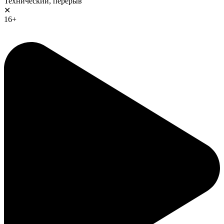
Технический, перерыв
✕
16+