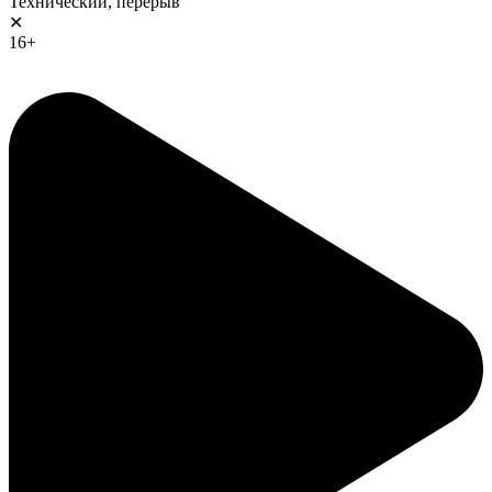
Технический, перерыв
✕
16+