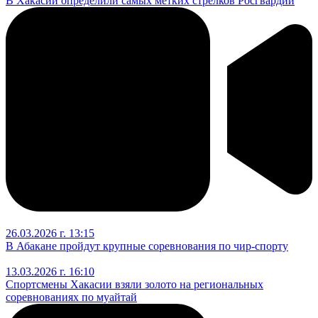
В Хакасии определили самых метких стрелков Росгвардии
26.03.2026 г. 13:15
В Абакане пройдут крупные соревнования по чир‑спорту
13.03.2026 г. 16:10
Спортсмены Хакасии взяли золото на региональных
соревнованиях по муайтай