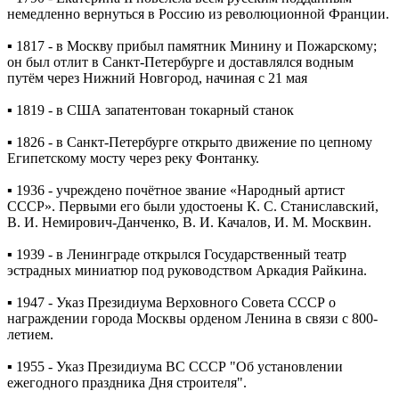
немедленно вернуться в Россию из революционной Франции.
▪️ 1817 - в Москву прибыл памятник Минину и Пожарскому;
он был отлит в Санкт-Петербурге и доставлялся водным
путём через Нижний Новгород, начиная с 21 мая
▪️ 1819 - в США запатентован токарный станок
▪️ 1826 - в Санкт-Петербурге открыто движение по цепному
Египетскому мосту через реку Фонтанку.
▪️ 1936 - учреждено почётное звание «Народный артист
СССР». Первыми его были удостоены К. С. Станиславский,
В. И. Немирович-Данченко, В. И. Качалов, И. М. Москвин.
▪️ 1939 - в Ленинграде открылся Государственный театр
эстрадных миниатюр под руководством Аркадия Райкина.
▪️ 1947 - Указ Президиума Верховного Совета СССР о
награждении города Москвы орденом Ленина в связи с 800-
летием.
▪️ 1955 - Указ Президиума ВС СССР "Об установлении
ежегодного праздника Дня строителя".