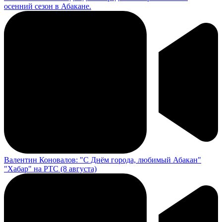
осенний сезон в Абакане.
Валентин Коновалов: "С Днём города, любимый Абакан"
"Хабар" на РТС (8 августа)