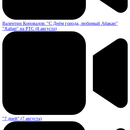
Валентин Коновалов: "С Днём города, любимый Абакан"
"Хабар" на РТС (8 августа)
"7 дней" (7 августа)