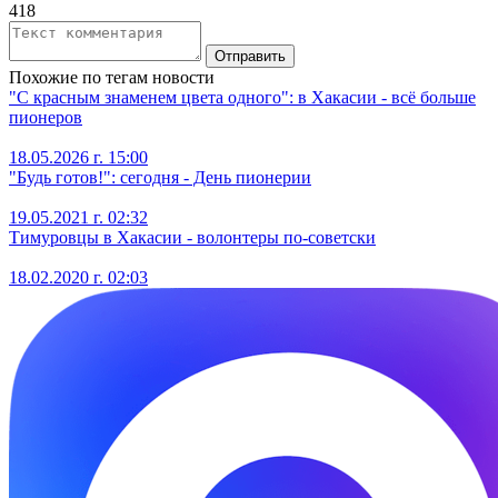
418
Отправить
Похожие по тегам новости
"С красным знаменем цвета одного": в Хакасии - всё больше
пионеров
18.05.2026 г. 15:00
"Будь готов!": сегодня - День пионерии
19.05.2021 г. 02:32
Тимуровцы в Хакасии - волонтеры по-советски
18.02.2020 г. 02:03