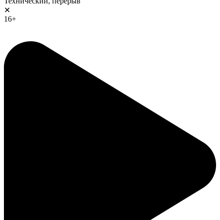
Технический, перерыв
✕
16+