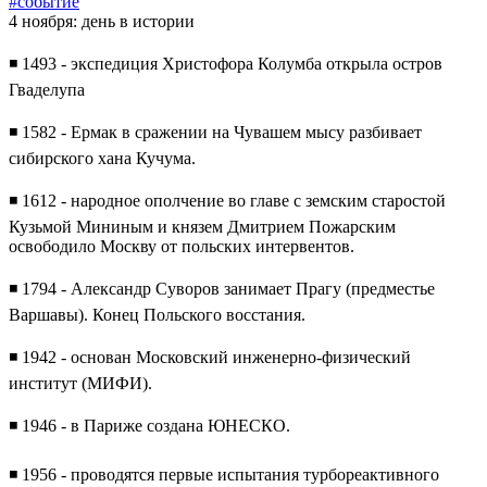
#событие
4 ноября: день в истории
◾️ 1493 - экспедиция Христофора Колумба открыла остров
Гваделупа
◾️ 1582 - Ермак в сражении на Чувашем мысу разбивает
сибирского хана Кучума.
◾️ 1612 - народное ополчение во главе с земским старостой
Кузьмой Мининым и князем Дмитрием Пожарским
освободило Москву от польских интервентов.
◾️ 1794 - Александр Суворов занимает Прагу (предместье
Варшавы). Конец Польского восстания.
◾️ 1942 - основан Московский инженерно-физический
институт (МИФИ).
◾️ 1946 - в Париже создана ЮНЕСКО.
◾️ 1956 - проводятся первые испытания турбореактивного