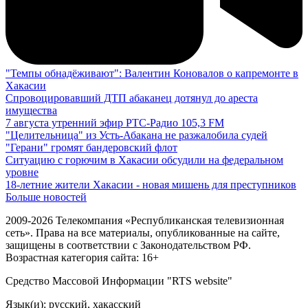
"Темпы обнадёживают": Валентин Коновалов о капремонте в
Хакасии
Спровоцировавший ДТП абаканец дотянул до ареста
имущества
7 августа утренний эфир РТС-Радио 105,3 FM
"Целительница" из Усть-Абакана не разжалобила судей
"Герани" громят бандеровский флот
Ситуацию с горючим в Хакасии обсудили на федеральном
уровне
18-летние жители Хакасии - новая мишень для преступников
Больше новостей
2009-2026 Телекомпания «Республиканская телевизионная
сеть». Права на все материалы, опубликованные на сайте,
защищены в соответствии с Законодательством РФ.
Возрастная категория сайта: 16+
Средство Массовой Информации "RTS website"
Язык(и): русский, хакасский